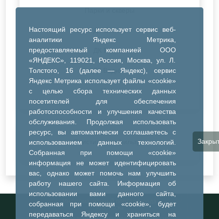
Парки и скверы
Настоящий ресурс использует сервис веб-
ДК Синтез
аналитики Яндекс Метрика,
предоставляемый компанией ООО
ДК Речник
«ЯНДЕКС», 119021, Россия, Москва, ул. Л.
Толстого, 16 (далее — Яндекс), сервис
ДК Водник
Яндекс Метрика использует файлы «cookie»
Иное
с целью сбора технических данных
посетителей для обеспечения
работоспособности и улучшения качества
обслуживания. Продолжая использовать
ресурс, вы автоматически соглашаетесь с
Закры
Очистить все фильтры
использованием данных технологий.
Собранная при помощи «cookie»
информация не может идентифицировать
вас, однако может помочь нам улучшить
работу нашего сайта. Информация об
использовании вами данного сайта,
Информационный портал города
собранная при помощи «cookie», будет
Тобольска
передаваться Яндексу и храниться на