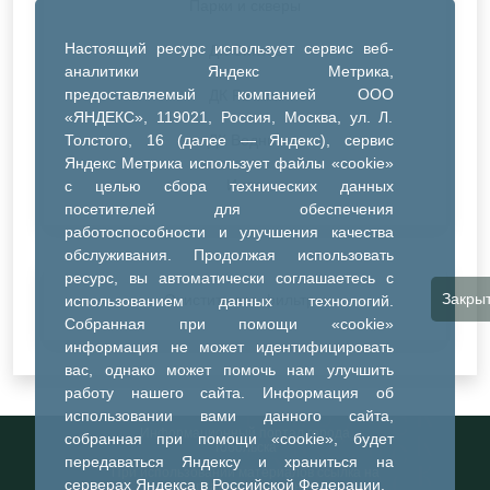
Парки и скверы
Настоящий ресурс использует сервис веб-
ДК Синтез
аналитики Яндекс Метрика,
предоставляемый компанией ООО
ДК Речник
«ЯНДЕКС», 119021, Россия, Москва, ул. Л.
Толстого, 16 (далее — Яндекс), сервис
ДК Водник
Яндекс Метрика использует файлы «cookie»
Иное
с целью сбора технических данных
посетителей для обеспечения
работоспособности и улучшения качества
обслуживания. Продолжая использовать
ресурс, вы автоматически соглашаетесь с
Закры
Очистить все фильтры
использованием данных технологий.
Собранная при помощи «cookie»
информация не может идентифицировать
вас, однако может помочь нам улучшить
работу нашего сайта. Информация об
использовании вами данного сайта,
Информационный портал города
собранная при помощи «cookie», будет
Тобольска
передаваться Яндексу и храниться на
При использовании материалов ссылка на
серверах Яндекса в Российской Федерации.
портал обязательна