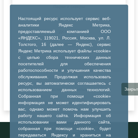
Парки и скверы
Настоящий ресурс использует сервис веб-
ДК Синтез
аналитики Яндекс Метрика,
предоставляемый компанией ООО
ДК Речник
«ЯНДЕКС», 119021, Россия, Москва, ул. Л.
Толстого, 16 (далее — Яндекс), сервис
ДК Водник
Яндекс Метрика использует файлы «cookie»
Иное
с целью сбора технических данных
посетителей для обеспечения
работоспособности и улучшения качества
обслуживания. Продолжая использовать
ресурс, вы автоматически соглашаетесь с
Закры
Очистить все фильтры
использованием данных технологий.
Собранная при помощи «cookie»
информация не может идентифицировать
вас, однако может помочь нам улучшить
работу нашего сайта. Информация об
использовании вами данного сайта,
Информационный портал города
собранная при помощи «cookie», будет
Тобольска
передаваться Яндексу и храниться на