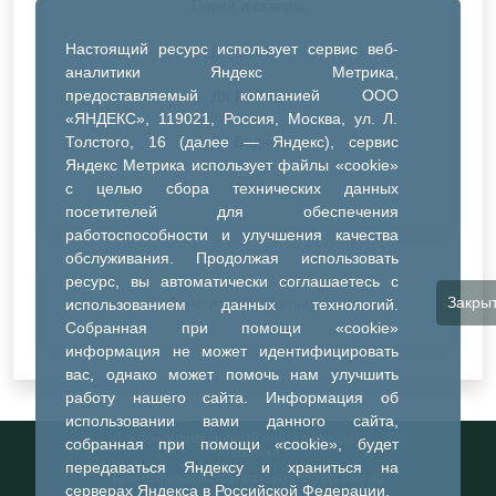
Парки и скверы
Настоящий ресурс использует сервис веб-
ДК Синтез
аналитики Яндекс Метрика,
предоставляемый компанией ООО
ДК Речник
«ЯНДЕКС», 119021, Россия, Москва, ул. Л.
Толстого, 16 (далее — Яндекс), сервис
ДК Водник
Яндекс Метрика использует файлы «cookie»
Иное
с целью сбора технических данных
посетителей для обеспечения
работоспособности и улучшения качества
обслуживания. Продолжая использовать
ресурс, вы автоматически соглашаетесь с
Закры
Очистить все фильтры
использованием данных технологий.
Собранная при помощи «cookie»
информация не может идентифицировать
вас, однако может помочь нам улучшить
работу нашего сайта. Информация об
использовании вами данного сайта,
Информационный портал города
собранная при помощи «cookie», будет
Тобольска
передаваться Яндексу и храниться на
При использовании материалов ссылка на
серверах Яндекса в Российской Федерации.
портал обязательна