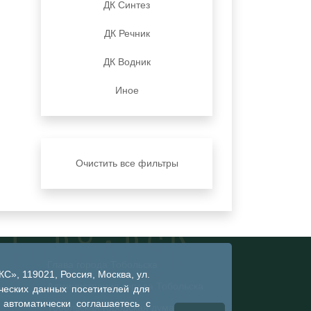
ДК Синтез
ДК Речник
ДК Водник
Иное
Очистить все фильтры
Глава города Тобольска
», 119021, Россия, Москва, ул.
Администрация города Тобольска
ческих данных посетителей для
 автоматически соглашаетесь с
Тобольская городская дума