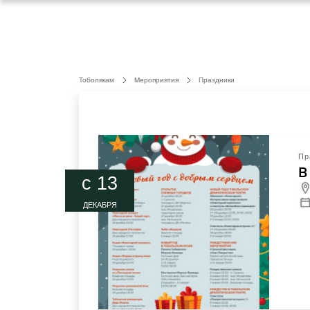
Тоболякам
Мероприятия
Праздники
Пр
В
c 13
ДЕКАБРЯ