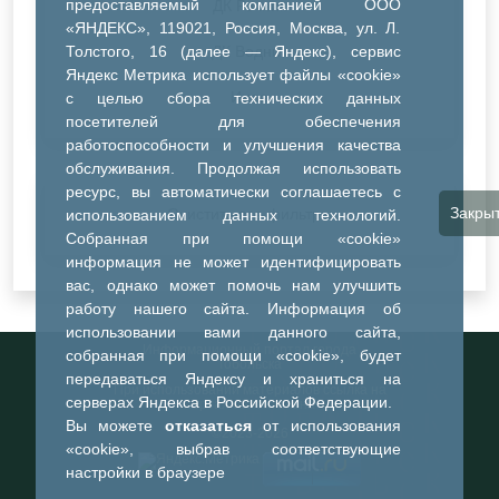
предоставляемый компанией ООО
ДК Речник
«ЯНДЕКС», 119021, Россия, Москва, ул. Л.
Толстого, 16 (далее — Яндекс), сервис
ДК Водник
Яндекс Метрика использует файлы «cookie»
Иное
с целью сбора технических данных
посетителей для обеспечения
работоспособности и улучшения качества
обслуживания. Продолжая использовать
ресурс, вы автоматически соглашаетесь с
Закры
Очистить все фильтры
использованием данных технологий.
Собранная при помощи «cookie»
информация не может идентифицировать
вас, однако может помочь нам улучшить
работу нашего сайта. Информация об
использовании вами данного сайта,
Информационный портал города
собранная при помощи «cookie», будет
Тобольска
передаваться Яндексу и храниться на
При использовании материалов ссылка на
серверах Яндекса в Российской Федерации.
портал обязательна
Вы можете
отказаться
от использования
©2023-2026
«cookie», выбрав соответствующие
настройки в браузере