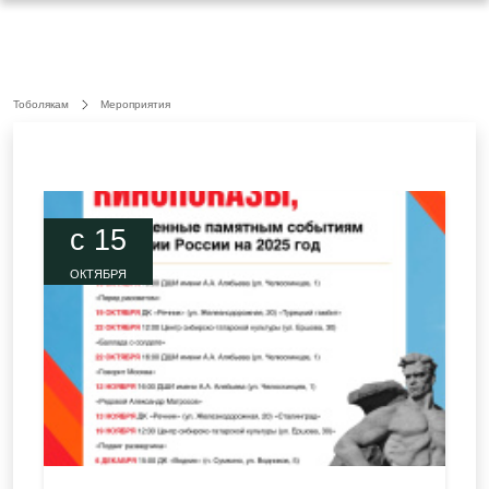
Тоболякам
Мероприятия
c 15
ОКТЯБРЯ