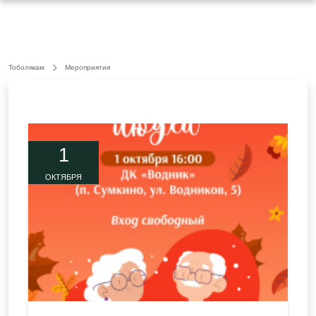
Тоболякам
Мероприятия
1
ОКТЯБРЯ