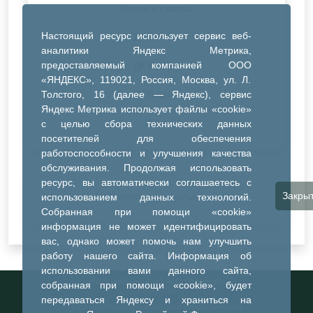
Парки и скверы
Настоящий ресурс использует сервис веб-
ДК Синтез
аналитики Яндекс Метрика,
предоставляемый компанией ООО
ДК Речник
«ЯНДЕКС», 119021, Россия, Москва, ул. Л.
Толстого, 16 (далее — Яндекс), сервис
ДК Водник
Яндекс Метрика использует файлы «cookie»
Иное
с целью сбора технических данных
посетителей для обеспечения
работоспособности и улучшения качества
обслуживания. Продолжая использовать
ресурс, вы автоматически соглашаетесь с
Закры
Очистить все фильтры
использованием данных технологий.
Собранная при помощи «cookie»
информация не может идентифицировать
вас, однако может помочь нам улучшить
работу нашего сайта. Информация об
использовании вами данного сайта,
Информационный портал города
собранная при помощи «cookie», будет
Тобольска
передаваться Яндексу и храниться на
При использовании материалов ссылка на