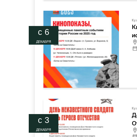
Ку
К
c 6
и
ДЕКАБРЯ
Ку
Д
c 3
О
ДЕКАБРЯ