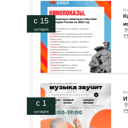
Ку
К
c 15
и
ОКТЯБРЯ
Ку
И
c 1
ОКТЯБРЯ