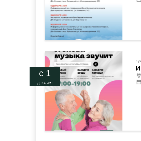
Ку
И
c 1
ДЕКАБРЯ