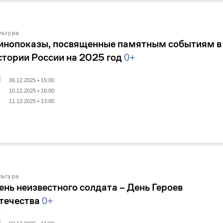
льтура
инопоказы, посвященные памятным событиям в
стории России на 2025 год
0+
06.12.2025 • 15:00
10.12.2025 • 16:00
11.12.2025 • 13:00
льтура
ень неизвестного солдата – День Героев
течества
0+