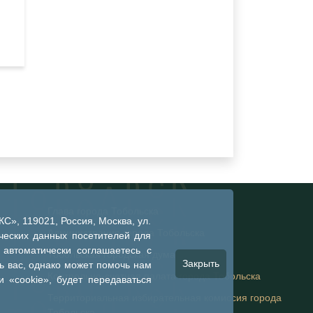
Глава города Тобольска
», 119021, Россия, Москва, ул.
Администрация города Тобольска
ческих данных посетителей для
 автоматически соглашаетесь с
Тобольская городская дума
Закрыть
 вас, однако может помочь нам
Контрольно-счетная палата города Тобольска
 «cookie», будет передаваться
Территориальная избирательная комиссия города
Тобольска