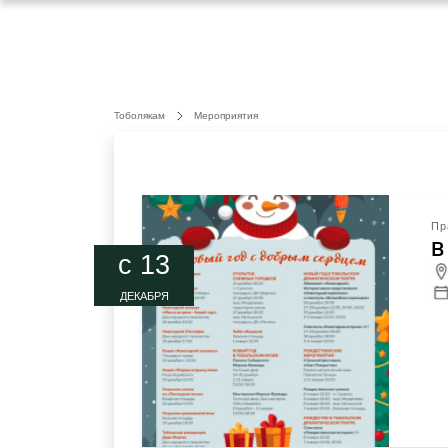
Тоболякам
Мероприятия
Пр
В
c 13
ДЕКАБРЯ