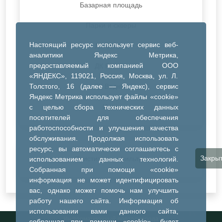
Базарная площадь
Парки и скверы
Настоящий ресурс использует сервис веб-
ДК Синтез
аналитики Яндекс Метрика,
предоставляемый компанией ООО
ДК Речник
«ЯНДЕКС», 119021, Россия, Москва, ул. Л.
Толстого, 16 (далее — Яндекс), сервис
ДК Водник
Яндекс Метрика использует файлы «cookie»
Иное
с целью сбора технических данных
посетителей для обеспечения
работоспособности и улучшения качества
обслуживания. Продолжая использовать
ресурс, вы автоматически соглашаетесь с
Закры
Очистить все фильтры
использованием данных технологий.
Собранная при помощи «cookie»
информация не может идентифицировать
вас, однако может помочь нам улучшить
работу нашего сайта. Информация об
использовании вами данного сайта,
Информационный портал города
собранная при помощи «cookie», будет