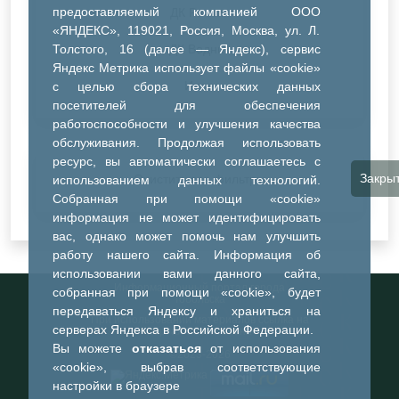
предоставляемый компанией ООО
ДК Речник
«ЯНДЕКС», 119021, Россия, Москва, ул. Л.
Толстого, 16 (далее — Яндекс), сервис
ДК Водник
Яндекс Метрика использует файлы «cookie»
Иное
с целью сбора технических данных
посетителей для обеспечения
работоспособности и улучшения качества
обслуживания. Продолжая использовать
ресурс, вы автоматически соглашаетесь с
Закры
Очистить все фильтры
использованием данных технологий.
Собранная при помощи «cookie»
информация не может идентифицировать
вас, однако может помочь нам улучшить
работу нашего сайта. Информация об
использовании вами данного сайта,
Информационный портал города
собранная при помощи «cookie», будет
Тобольска
передаваться Яндексу и храниться на
При использовании материалов ссылка на
серверах Яндекса в Российской Федерации.
портал обязательна
Вы можете
отказаться
от использования
©2023-2026
«cookie», выбрав соответствующие
настройки в браузере