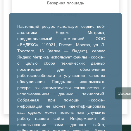
Базарная площадь
Парки и скверы
Настоящий ресурс использует сервис веб-
ДК Синтез
аналитики Яндекс Метрика,
предоставляемый компанией ООО
ДК Речник
«ЯНДЕКС», 119021, Россия, Москва, ул. Л.
Толстого, 16 (далее — Яндекс), сервис
ДК Водник
Яндекс Метрика использует файлы «cookie»
Иное
с целью сбора технических данных
посетителей для обеспечения
работоспособности и улучшения качества
обслуживания. Продолжая использовать
ресурс, вы автоматически соглашаетесь с
Закры
Очистить все фильтры
использованием данных технологий.
Собранная при помощи «cookie»
информация не может идентифицировать
вас, однако может помочь нам улучшить
работу нашего сайта. Информация об
использовании вами данного сайта,
Информационный портал города
собранная при помощи «cookie», будет