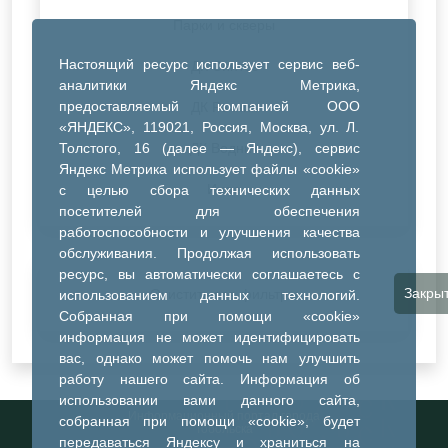
Парки и скверы
Настоящий ресурс использует сервис веб-
ДК Синтез
аналитики Яндекс Метрика,
предоставляемый компанией ООО
ДК Речник
«ЯНДЕКС», 119021, Россия, Москва, ул. Л.
Толстого, 16 (далее — Яндекс), сервис
ДК Водник
Яндекс Метрика использует файлы «cookie»
Иное
с целью сбора технических данных
посетителей для обеспечения
работоспособности и улучшения качества
обслуживания. Продолжая использовать
ресурс, вы автоматически соглашаетесь с
Закры
Очистить все фильтры
использованием данных технологий.
Собранная при помощи «cookie»
информация не может идентифицировать
вас, однако может помочь нам улучшить
работу нашего сайта. Информация об
использовании вами данного сайта,
Информационный портал города
собранная при помощи «cookie», будет
Тобольска
передаваться Яндексу и храниться на