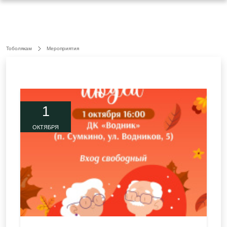
Тоболякам
Мероприятия
1
ОКТЯБРЯ