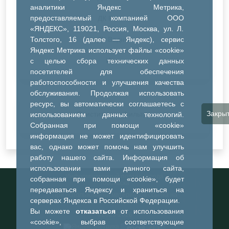
аналитики Яндекс Метрика,
предоставляемый компанией ООО
ДК Речник
«ЯНДЕКС», 119021, Россия, Москва, ул. Л.
Толстого, 16 (далее — Яндекс), сервис
ДК Водник
Яндекс Метрика использует файлы «cookie»
Иное
с целью сбора технических данных
посетителей для обеспечения
работоспособности и улучшения качества
обслуживания. Продолжая использовать
ресурс, вы автоматически соглашаетесь с
Закры
Очистить все фильтры
использованием данных технологий.
Собранная при помощи «cookie»
информация не может идентифицировать
вас, однако может помочь нам улучшить
работу нашего сайта. Информация об
использовании вами данного сайта,
Информационный портал города
собранная при помощи «cookie», будет
Тобольска
передаваться Яндексу и храниться на
При использовании материалов ссылка на
серверах Яндекса в Российской Федерации.
портал обязательна
Вы можете
отказаться
от использования
©2023-2026
«cookie», выбрав соответствующие