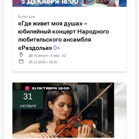
Культура
«Где живет моя душа» –
юбилейный концерт Народного
любительского ансамбля
«Раздолье»
0+
ДК «Синтез», 6 мкр., 52
05.12.2025 • 18:00
31
ОКТЯБРЯ