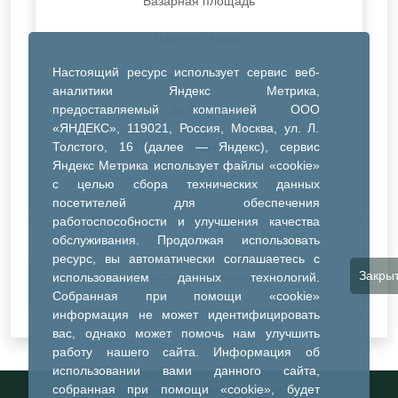
Базарная площадь
Парки и скверы
Настоящий ресурс использует сервис веб-
ДК Синтез
аналитики Яндекс Метрика,
предоставляемый компанией ООО
ДК Речник
«ЯНДЕКС», 119021, Россия, Москва, ул. Л.
Толстого, 16 (далее — Яндекс), сервис
ДК Водник
Яндекс Метрика использует файлы «cookie»
Иное
с целью сбора технических данных
посетителей для обеспечения
работоспособности и улучшения качества
обслуживания. Продолжая использовать
ресурс, вы автоматически соглашаетесь с
Закры
Очистить все фильтры
использованием данных технологий.
Собранная при помощи «cookie»
информация не может идентифицировать
вас, однако может помочь нам улучшить
работу нашего сайта. Информация об
использовании вами данного сайта,
Информационный портал города
собранная при помощи «cookie», будет
Тобольска