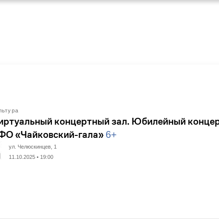
льтура
иртуальный концертный зал. Юбилейный конце
ФО «Чайковский-гала»
6+
ул. Челюскинцев, 1
11.10.2025 • 19:00