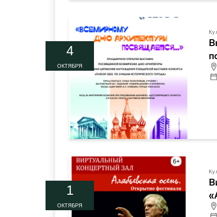
Ку
В
4
п
ОКТЯБРЯ
Ку
В
1
«
ОКТЯБРЯ