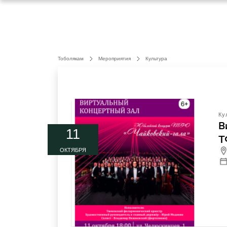
Тоболякам
Мероприятия
Культура
Ку
В
11
Т
ОКТЯБРЯ