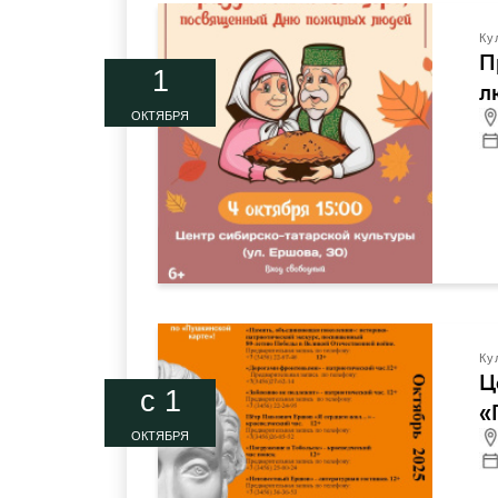
Ку
П
1
л
ОКТЯБРЯ
Ку
Ц
c 1
«
ОКТЯБРЯ