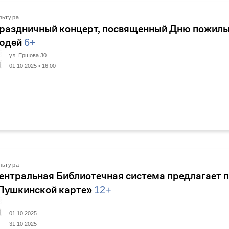
льтура
раздничный концерт, посвященный Дню пожил
юдей
6+
ул. Ершова 30
01.10.2025 • 16:00
льтура
ентральная Библиотечная система предлагает 
Пушкинской карте»
12+
01.10.2025
31.10.2025