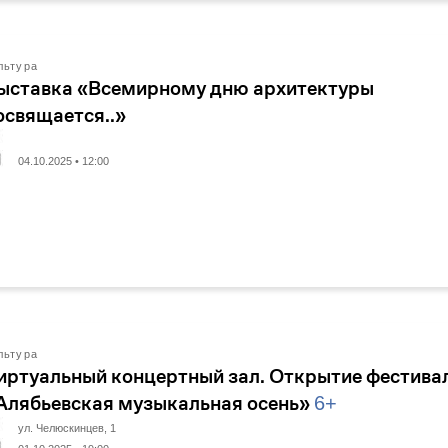
льтура
ыставка «Всемирному дню архитектуры
освящается..»
04.10.2025 • 12:00
льтура
иртуальный концертный зал. Открытие фестива
Алябьевская музыкальная осень»
6+
ул. Челюскинцев, 1