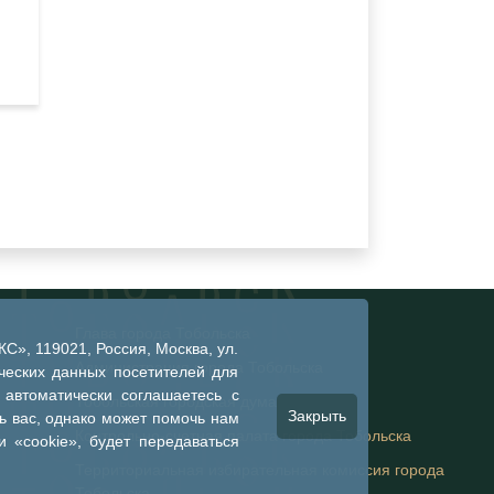
Глава города Тобольска
», 119021, Россия, Москва, ул.
Администрация города Тобольска
ческих данных посетителей для
 автоматически соглашаетесь с
Тобольская городская дума
Закрыть
 вас, однако может помочь нам
Контрольно-счетная палата города Тобольска
 «cookie», будет передаваться
Территориальная избирательная комиссия города
Тобольска