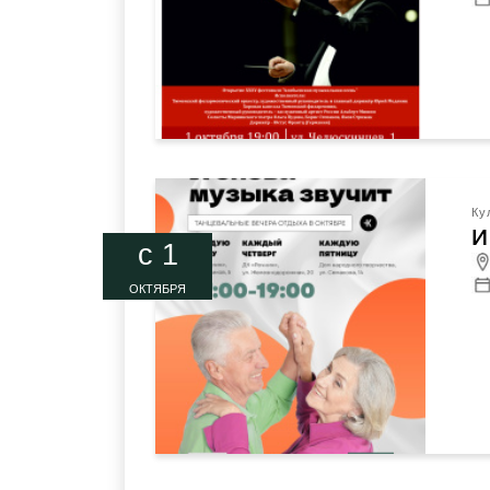
Ку
И
c 1
ОКТЯБРЯ