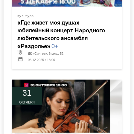
Культура
«Где живет моя душа» –
юбилейный концерт Народного
любительского ансамбля
«Раздолье»
0+
ДК «Синтез», 6 мкр., 52
05.12.2025 • 18:00
31
ОКТЯБРЯ