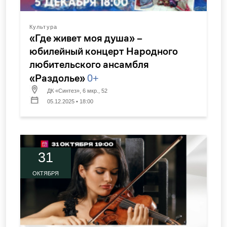
Культура
«Где живет моя душа» –
юбилейный концерт Народного
любительского ансамбля
«Раздолье»
0+
ДК «Синтез», 6 мкр., 52
05.12.2025 • 18:00
31
ОКТЯБРЯ