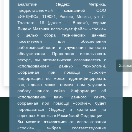
аналитики Яндекс Метрика,
предоставляемый компанией ООО
ДК Речник
«ЯНДЕКС», 119021, Россия, Москва, ул. Л.
Толстого, 16 (далее — Яндекс), сервис
ДК Водник
Яндекс Метрика использует файлы «cookie»
Иное
с целью сбора технических данных
посетителей для обеспечения
работоспособности и улучшения качества
обслуживания. Продолжая использовать
ресурс, вы автоматически соглашаетесь с
Закры
Очистить все фильтры
использованием данных технологий.
Собранная при помощи «cookie»
информация не может идентифицировать
вас, однако может помочь нам улучшить
работу нашего сайта. Информация об
использовании вами данного сайта,
Информационный портал города
собранная при помощи «cookie», будет
Тобольска
передаваться Яндексу и храниться на
При использовании материалов ссылка на
серверах Яндекса в Российской Федерации.
портал обязательна
Вы можете
отказаться
от использования
©2023-2026
«cookie», выбрав соответствующие