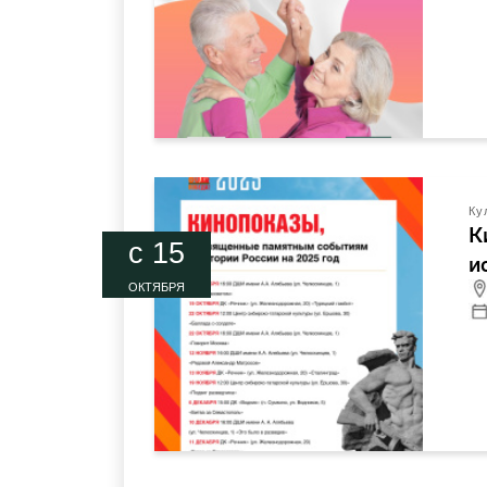
Ку
К
c 15
и
ОКТЯБРЯ