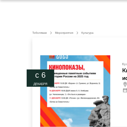
Тоболякам
Мероприятия
Культура
Ку
К
c 6
и
ДЕКАБРЯ