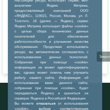
Настоящий ресурс использует сервис веб-
ДК Синтез
аналитики Яндекс Метрика,
предоставляемый компанией ООО
ДК Речник
«ЯНДЕКС», 119021, Россия, Москва, ул. Л.
Толстого, 16 (далее — Яндекс), сервис
ДК Водник
Яндекс Метрика использует файлы «cookie»
Иное
с целью сбора технических данных
посетителей для обеспечения
работоспособности и улучшения качества
обслуживания. Продолжая использовать
ресурс, вы автоматически соглашаетесь с
Закры
Очистить все фильтры
использованием данных технологий.
Собранная при помощи «cookie»
информация не может идентифицировать
вас, однако может помочь нам улучшить
работу нашего сайта. Информация об
использовании вами данного сайта,
Информационный портал города
собранная при помощи «cookie», будет
Тобольска
передаваться Яндексу и храниться на
При использовании материалов ссылка на
серверах Яндекса в Российской Федерации.
портал обязательна
Вы можете
отказаться
от использования
©2023-2026
«cookie», выбрав соответствующие