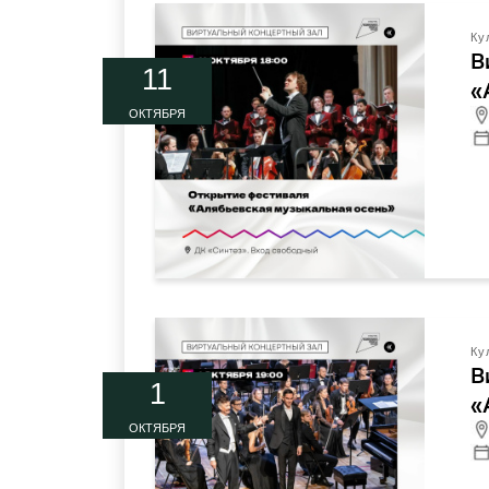
Ку
В
11
«
ОКТЯБРЯ
Ку
В
1
«
ОКТЯБРЯ