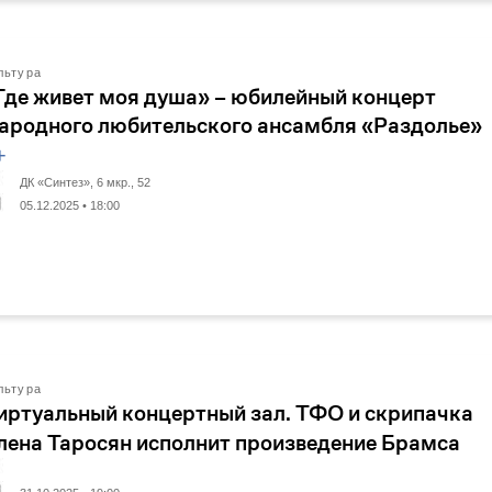
льтура
Где живет моя душа» – юбилейный концерт
ародного любительского ансамбля «Раздолье»
+
ДК «Синтез», 6 мкр., 52
05.12.2025 • 18:00
льтура
иртуальный концертный зал. ТФО и скрипачка
лена Таросян исполнит произведение Брамса