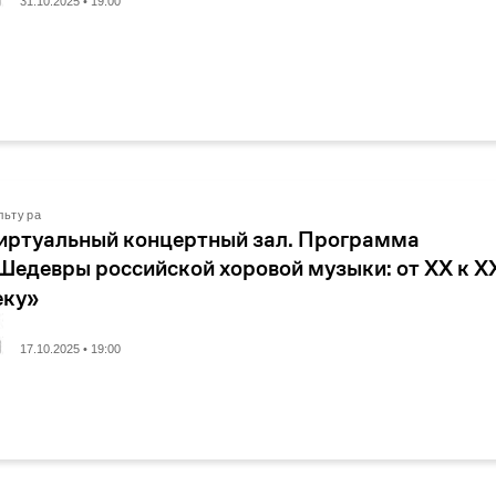
31.10.2025 • 19:00
льтура
иртуальный концертный зал. Программа
Шедевры российской хоровой музыки: от XX к X
еку»
17.10.2025 • 19:00