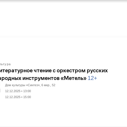
льтура
итературное чтение с оркестром русских
ародных инструментов «Метель»
12+
Дом культуры «Синтез», 6 мкр., 52
12.12.2025 • 13:00
12.12.2025 • 15:00