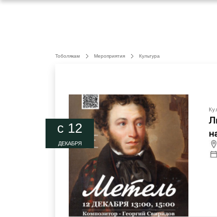
Тоболякам
Мероприятия
Культура
Ку
Л
c 12
н
ДЕКАБРЯ