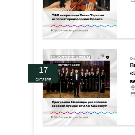
Ку
В
17
«
в
ОКТЯБРЯ