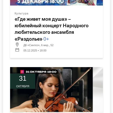
Культура
«Где живет моя душа» –
юбилейный концерт Народного
любительского ансамбля
«Раздолье»
0+
ДК «Синтез», 6 мкр., 52
05.12.2025 • 18:00
31
ОКТЯБРЯ