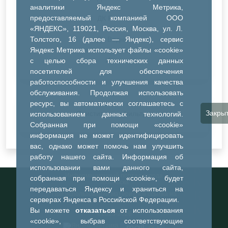
аналитики Яндекс Метрика,
предоставляемый компанией ООО
ДК Речник
«ЯНДЕКС», 119021, Россия, Москва, ул. Л.
Толстого, 16 (далее — Яндекс), сервис
ДК Водник
Яндекс Метрика использует файлы «cookie»
Иное
с целью сбора технических данных
посетителей для обеспечения
работоспособности и улучшения качества
обслуживания. Продолжая использовать
ресурс, вы автоматически соглашаетесь с
Закры
Очистить все фильтры
использованием данных технологий.
Собранная при помощи «cookie»
информация не может идентифицировать
вас, однако может помочь нам улучшить
работу нашего сайта. Информация об
использовании вами данного сайта,
Информационный портал города
собранная при помощи «cookie», будет
Тобольска
передаваться Яндексу и храниться на
При использовании материалов ссылка на
серверах Яндекса в Российской Федерации.
портал обязательна
Вы можете
отказаться
от использования
©2023-2026
«cookie», выбрав соответствующие