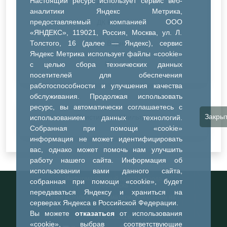
Настоящий ресурс использует сервис веб-
ДК Синтез
аналитики Яндекс Метрика,
предоставляемый компанией ООО
ДК Речник
«ЯНДЕКС», 119021, Россия, Москва, ул. Л.
Толстого, 16 (далее — Яндекс), сервис
ДК Водник
Яндекс Метрика использует файлы «cookie»
Иное
с целью сбора технических данных
посетителей для обеспечения
работоспособности и улучшения качества
обслуживания. Продолжая использовать
ресурс, вы автоматически соглашаетесь с
Закры
Очистить все фильтры
использованием данных технологий.
Собранная при помощи «cookie»
информация не может идентифицировать
вас, однако может помочь нам улучшить
работу нашего сайта. Информация об
использовании вами данного сайта,
Информационный портал города
собранная при помощи «cookie», будет
Тобольска
передаваться Яндексу и храниться на
При использовании материалов ссылка на
серверах Яндекса в Российской Федерации.
портал обязательна
Вы можете
отказаться
от использования
©2023-2026
«cookie», выбрав соответствующие