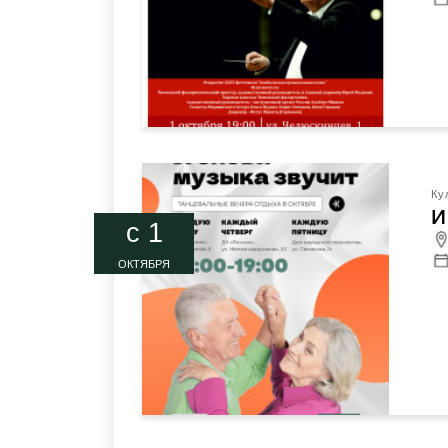
Ку
И
c 1
ОКТЯБРЯ