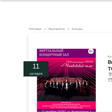
Тоболякам
Мероприятия
Культура
Ку
В
11
Т
ОКТЯБРЯ