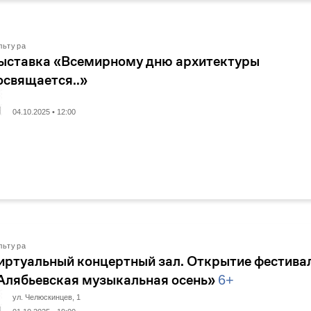
льтура
ыставка «Всемирному дню архитектуры
освящается..»
04.10.2025 • 12:00
льтура
иртуальный концертный зал. Открытие фестива
Алябьевская музыкальная осень»
6+
ул. Челюскинцев, 1