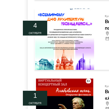
Ку
В
4
п
ОКТЯБРЯ
Ку
В
1
«
ОКТЯБРЯ