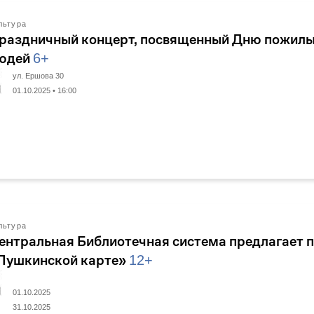
льтура
раздничный концерт, посвященный Дню пожил
юдей
6+
ул. Ершова 30
01.10.2025 • 16:00
льтура
ентральная Библиотечная система предлагает 
Пушкинской карте»
12+
01.10.2025
31.10.2025