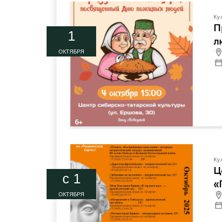
Ку
П
1
л
ОКТЯБРЯ
Ку
Ц
c 1
«
ОКТЯБРЯ