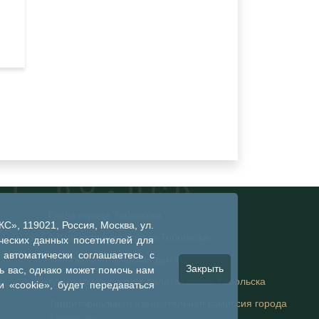
Глава города Тобольска
», 119021, Россия, Москва, ул.
Администрация города Тобольска
ческих данных посетителей для
 автоматически соглашаетесь с
Тобольская городская дума
Закрыть
 вас, однако может помочь нам
Контрольно-счетная палата города Тобольска
 «cookie», будет передаваться
Территориальная избирательная комиссия города
Тобольска