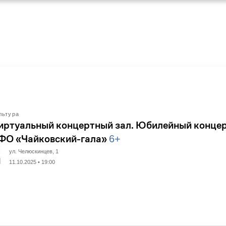
льтура
иртуальный концертный зал. Юбилейный конце
ФО «Чайковский-гала»
6+
ул. Челюскинцев, 1
11.10.2025 • 19:00