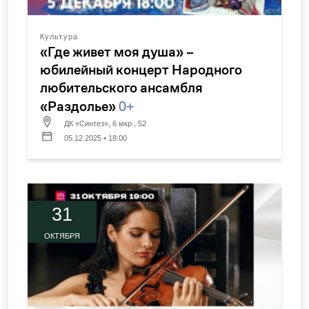
Культура
«Где живет моя душа» –
юбилейный концерт Народного
любительского ансамбля
«Раздолье»
0+
ДК «Синтез», 6 мкр., 52
05.12.2025 • 18:00
31
ОКТЯБРЯ