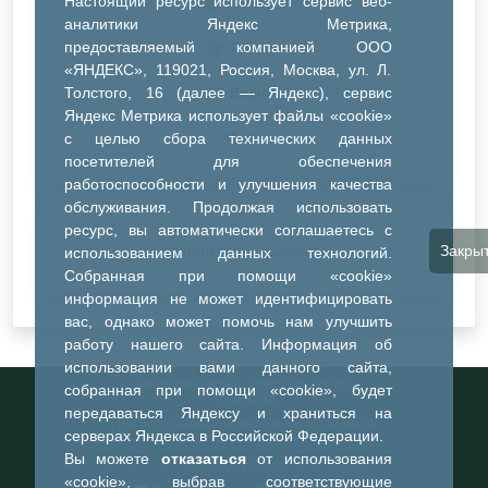
Настоящий ресурс использует сервис веб-
ДК Синтез
аналитики Яндекс Метрика,
предоставляемый компанией ООО
ДК Речник
«ЯНДЕКС», 119021, Россия, Москва, ул. Л.
Толстого, 16 (далее — Яндекс), сервис
ДК Водник
Яндекс Метрика использует файлы «cookie»
Иное
с целью сбора технических данных
посетителей для обеспечения
работоспособности и улучшения качества
обслуживания. Продолжая использовать
ресурс, вы автоматически соглашаетесь с
Закры
Очистить все фильтры
использованием данных технологий.
Собранная при помощи «cookie»
информация не может идентифицировать
вас, однако может помочь нам улучшить
работу нашего сайта. Информация об
использовании вами данного сайта,
Информационный портал города
собранная при помощи «cookie», будет
Тобольска
передаваться Яндексу и храниться на
При использовании материалов ссылка на
серверах Яндекса в Российской Федерации.
портал обязательна
Вы можете
отказаться
от использования
©2023-2026
«cookie», выбрав соответствующие