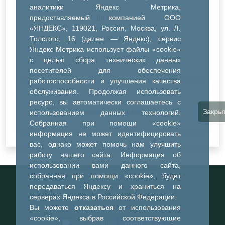
аналитики Яндекс Метрика,
предоставляемый компанией ООО
ДК Речник
«ЯНДЕКС», 119021, Россия, Москва, ул. Л.
Толстого, 16 (далее — Яндекс), сервис
ДК Водник
Яндекс Метрика использует файлы «cookie»
Иное
с целью сбора технических данных
посетителей для обеспечения
работоспособности и улучшения качества
обслуживания. Продолжая использовать
ресурс, вы автоматически соглашаетесь с
Закры
Очистить все фильтры
использованием данных технологий.
Собранная при помощи «cookie»
информация не может идентифицировать
вас, однако может помочь нам улучшить
работу нашего сайта. Информация об
использовании вами данного сайта,
Информационный портал города
собранная при помощи «cookie», будет
Тобольска
передаваться Яндексу и храниться на
При использовании материалов ссылка на
серверах Яндекса в Российской Федерации.
портал обязательна
Вы можете
отказаться
от использования
©2023-2026
«cookie», выбрав соответствующие