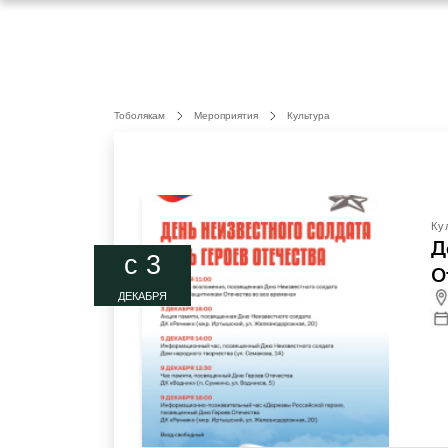
Тоболякам
Мероприятия
Культура
Ку
Д
c 3
О
ДЕКАБРЯ