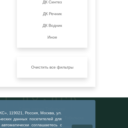
ДК Синтез
ДК Речник
ДК Водник
Иное
Очистить все фильтры
Глава города Тобольска
», 119021, Россия, Москва, ул.
Администрация города Тобольска
ческих данных посетителей для
 автоматически соглашаетесь с
Тобольская городская дума