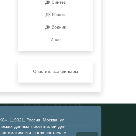
ДК Синтез
ДК Речник
ДК Водник
Иное
Очистить все фильтры
Глава города Тобольска
», 119021, Россия, Москва, ул.
Администрация города Тобольска
ческих данных посетителей для
 автоматически соглашаетесь с
Тобольская городская дума