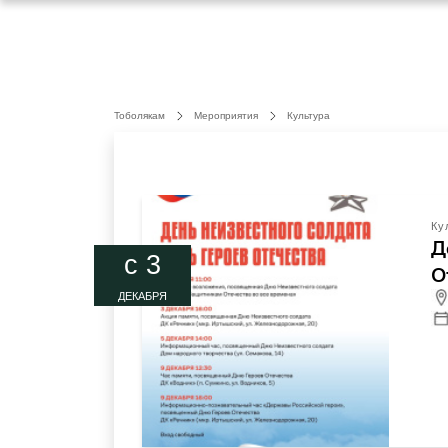
Тоболякам
Мероприятия
Культура
Ку
Д
c 3
О
ДЕКАБРЯ