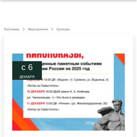
Тоболякам
Мероприятия
Культура
c 6
ДЕКАБРЯ