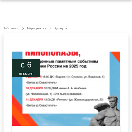
Тоболякам
Мероприятия
Культура
c 6
ДЕКАБРЯ