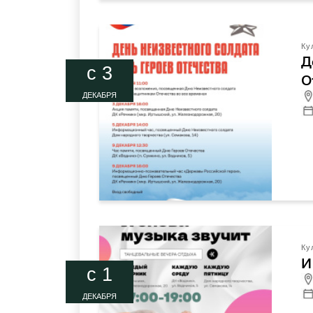
Ку
Д
c 3
О
ДЕКАБРЯ
Ку
И
c 1
ДЕКАБРЯ