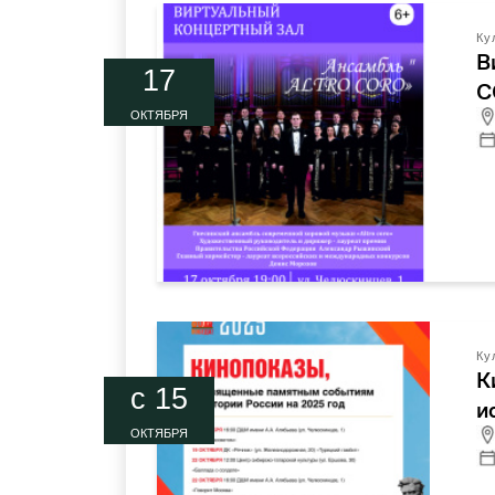
Ку
В
17
C
ОКТЯБРЯ
Ку
К
c 15
и
ОКТЯБРЯ