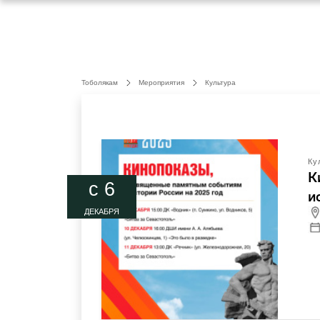
Тоболякам
Мероприятия
Культура
Ку
К
c 6
и
ДЕКАБРЯ