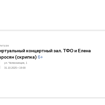
льтура
иртуальный концертный зал. ТФО и Елена
аросян (скрипка)
6+
ул. Челюскинцев, 1
31.10.2025 • 19:00