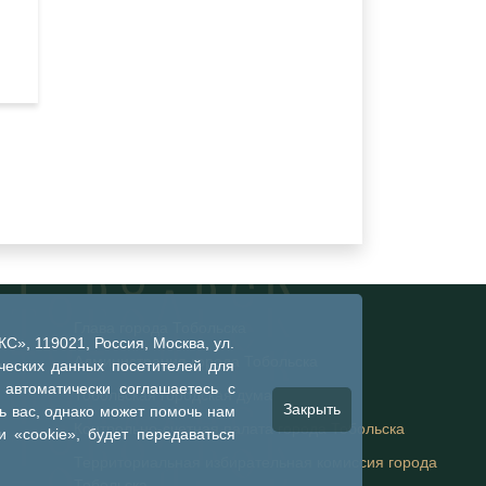
Глава города Тобольска
», 119021, Россия, Москва, ул.
Администрация города Тобольска
ческих данных посетителей для
 автоматически соглашаетесь с
Тобольская городская дума
Закрыть
 вас, однако может помочь нам
Контрольно-счетная палата города Тобольска
 «cookie», будет передаваться
Территориальная избирательная комиссия города
Тобольска