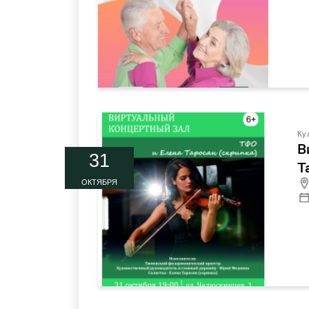
Ку
В
31
Т
ОКТЯБРЯ