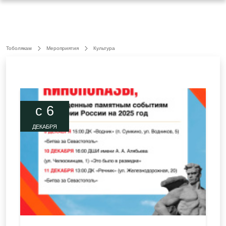
Тоболякам
Мероприятия
Культура
c 6
ДЕКАБРЯ