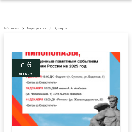
Тоболякам
Мероприятия
Культура
c 6
ДЕКАБРЯ