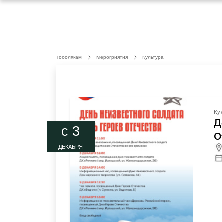
Тоболякам
Мероприятия
Культура
Ку
Д
c 3
О
ДЕКАБРЯ