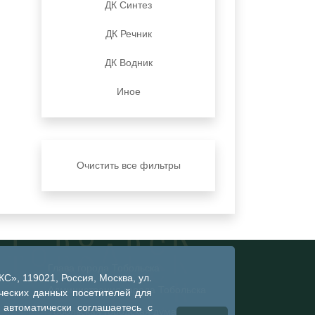
ДК Синтез
ДК Речник
ДК Водник
Иное
Очистить все фильтры
Глава города Тобольска
», 119021, Россия, Москва, ул.
Администрация города Тобольска
ческих данных посетителей для
 автоматически соглашаетесь с
Тобольская городская дума