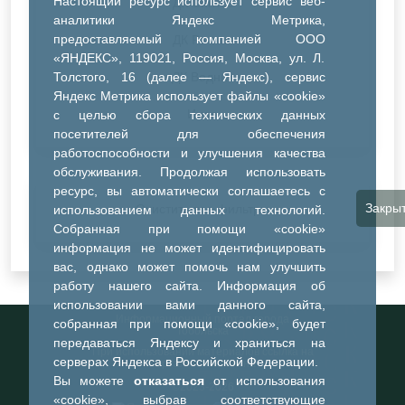
Настоящий ресурс использует сервис веб-
ДК Синтез
аналитики Яндекс Метрика,
предоставляемый компанией ООО
ДК Речник
«ЯНДЕКС», 119021, Россия, Москва, ул. Л.
Толстого, 16 (далее — Яндекс), сервис
ДК Водник
Яндекс Метрика использует файлы «cookie»
Иное
с целью сбора технических данных
посетителей для обеспечения
работоспособности и улучшения качества
обслуживания. Продолжая использовать
ресурс, вы автоматически соглашаетесь с
Закры
Очистить все фильтры
использованием данных технологий.
Собранная при помощи «cookie»
информация не может идентифицировать
вас, однако может помочь нам улучшить
работу нашего сайта. Информация об
использовании вами данного сайта,
Информационный портал города
собранная при помощи «cookie», будет
Тобольска
передаваться Яндексу и храниться на
При использовании материалов ссылка на
серверах Яндекса в Российской Федерации.
портал обязательна
Вы можете
отказаться
от использования
©2023-2026
«cookie», выбрав соответствующие