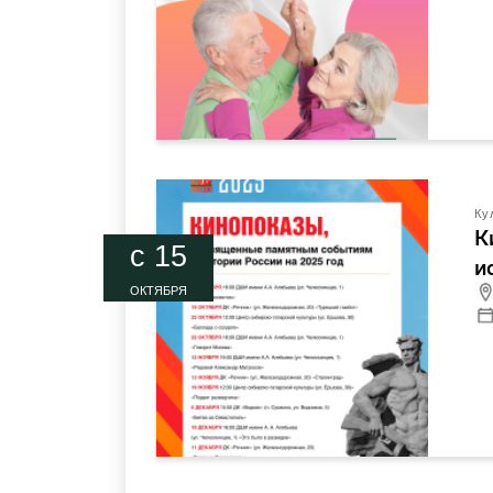
Ку
К
c 15
и
ОКТЯБРЯ