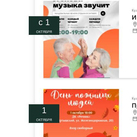
Ку
И
c 1
ОКТЯБРЯ
Ку
П
1
ОКТЯБРЯ