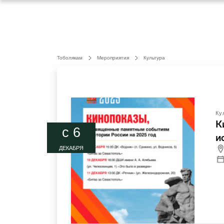
Тоболякам
Мероприятия
Культура
Ку
К
c 6
и
ДЕКАБРЯ