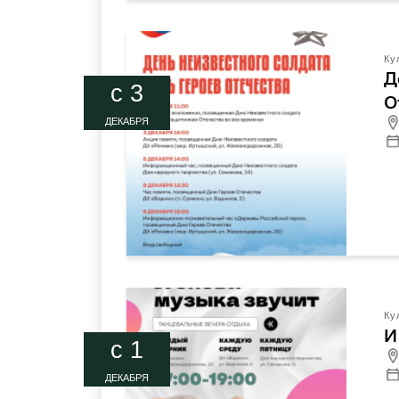
Ку
Д
c 3
О
ДЕКАБРЯ
Ку
И
c 1
ДЕКАБРЯ