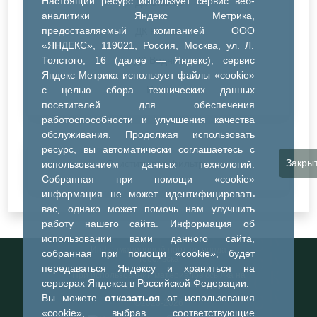
Настоящий ресурс использует сервис веб-
ДК Синтез
аналитики Яндекс Метрика,
предоставляемый компанией ООО
ДК Речник
«ЯНДЕКС», 119021, Россия, Москва, ул. Л.
Толстого, 16 (далее — Яндекс), сервис
ДК Водник
Яндекс Метрика использует файлы «cookie»
Иное
с целью сбора технических данных
посетителей для обеспечения
работоспособности и улучшения качества
обслуживания. Продолжая использовать
ресурс, вы автоматически соглашаетесь с
Закры
Очистить все фильтры
использованием данных технологий.
Собранная при помощи «cookie»
информация не может идентифицировать
вас, однако может помочь нам улучшить
работу нашего сайта. Информация об
использовании вами данного сайта,
Информационный портал города
собранная при помощи «cookie», будет
Тобольска
передаваться Яндексу и храниться на
При использовании материалов ссылка на
серверах Яндекса в Российской Федерации.
портал обязательна
Вы можете
отказаться
от использования
©2023-2026
«cookie», выбрав соответствующие