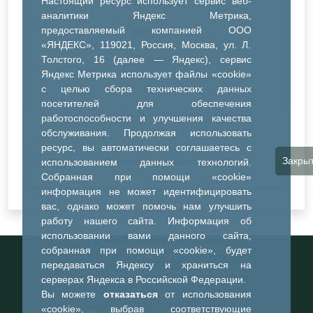
Настоящий ресурс использует сервис веб-
ДК Синтез
аналитики Яндекс Метрика,
предоставляемый компанией ООО
ДК Речник
«ЯНДЕКС», 119021, Россия, Москва, ул. Л.
Толстого, 16 (далее — Яндекс), сервис
ДК Водник
Яндекс Метрика использует файлы «cookie»
Иное
с целью сбора технических данных
посетителей для обеспечения
работоспособности и улучшения качества
обслуживания. Продолжая использовать
ресурс, вы автоматически соглашаетесь с
Закры
Очистить все фильтры
использованием данных технологий.
Собранная при помощи «cookie»
информация не может идентифицировать
вас, однако может помочь нам улучшить
работу нашего сайта. Информация об
использовании вами данного сайта,
Информационный портал города
собранная при помощи «cookie», будет
Тобольска
передаваться Яндексу и храниться на
При использовании материалов ссылка на
серверах Яндекса в Российской Федерации.
портал обязательна
Вы можете
отказаться
от использования
©2023-2026
«cookie», выбрав соответствующие