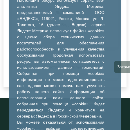
Настоящий ресурс использует сервис веб-
ДК Синтез
аналитики Яндекс Метрика,
предоставляемый компанией ООО
ДК Речник
«ЯНДЕКС», 119021, Россия, Москва, ул. Л.
Толстого, 16 (далее — Яндекс), сервис
ДК Водник
Яндекс Метрика использует файлы «cookie»
Иное
с целью сбора технических данных
посетителей для обеспечения
работоспособности и улучшения качества
обслуживания. Продолжая использовать
ресурс, вы автоматически соглашаетесь с
Закры
Очистить все фильтры
использованием данных технологий.
Собранная при помощи «cookie»
информация не может идентифицировать
вас, однако может помочь нам улучшить
работу нашего сайта. Информация об
использовании вами данного сайта,
Информационный портал города
собранная при помощи «cookie», будет
Тобольска
передаваться Яндексу и храниться на
При использовании материалов ссылка на
серверах Яндекса в Российской Федерации.
портал обязательна
Вы можете
отказаться
от использования
©2023-2026
«cookie», выбрав соответствующие