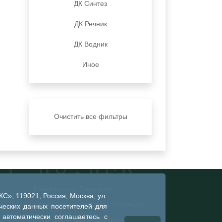
ДК Синтез
ДК Речник
ДК Водник
Иное
Очистить все фильтры
Глава города Тобольска
», 119021, Россия, Москва, ул.
Администрация города Тобольска
ческих данных посетителей для
 автоматически соглашаетесь с
Тобольская городская дума