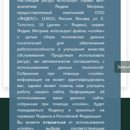
Настоящий ресурс использует сервис веб-
ДК Синтез
аналитики Яндекс Метрика,
предоставляемый компанией ООО
ДК Речник
«ЯНДЕКС», 119021, Россия, Москва, ул. Л.
Толстого, 16 (далее — Яндекс), сервис
ДК Водник
Яндекс Метрика использует файлы «cookie»
Иное
с целью сбора технических данных
посетителей для обеспечения
работоспособности и улучшения качества
обслуживания. Продолжая использовать
ресурс, вы автоматически соглашаетесь с
Закры
Очистить все фильтры
использованием данных технологий.
Собранная при помощи «cookie»
информация не может идентифицировать
вас, однако может помочь нам улучшить
работу нашего сайта. Информация об
использовании вами данного сайта,
Информационный портал города
собранная при помощи «cookie», будет
Тобольска
передаваться Яндексу и храниться на
При использовании материалов ссылка на
серверах Яндекса в Российской Федерации.
портал обязательна
Вы можете
отказаться
от использования
©2023-2026
«cookie», выбрав соответствующие