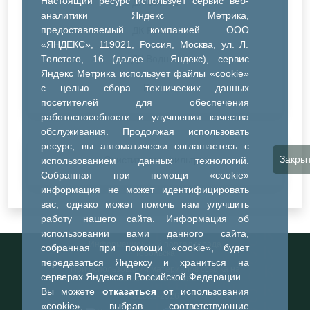
Настоящий ресурс использует сервис веб-
ДК Синтез
аналитики Яндекс Метрика,
предоставляемый компанией ООО
ДК Речник
«ЯНДЕКС», 119021, Россия, Москва, ул. Л.
Толстого, 16 (далее — Яндекс), сервис
ДК Водник
Яндекс Метрика использует файлы «cookie»
Иное
с целью сбора технических данных
посетителей для обеспечения
работоспособности и улучшения качества
обслуживания. Продолжая использовать
ресурс, вы автоматически соглашаетесь с
Закры
Очистить все фильтры
использованием данных технологий.
Собранная при помощи «cookie»
информация не может идентифицировать
вас, однако может помочь нам улучшить
работу нашего сайта. Информация об
использовании вами данного сайта,
Информационный портал города
собранная при помощи «cookie», будет
Тобольска
передаваться Яндексу и храниться на
При использовании материалов ссылка на
серверах Яндекса в Российской Федерации.
портал обязательна
Вы можете
отказаться
от использования
©2023-2026
«cookie», выбрав соответствующие