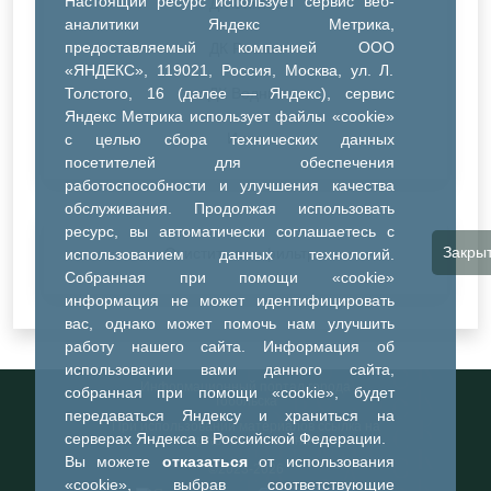
Настоящий ресурс использует сервис веб-
ДК Синтез
аналитики Яндекс Метрика,
предоставляемый компанией ООО
ДК Речник
«ЯНДЕКС», 119021, Россия, Москва, ул. Л.
Толстого, 16 (далее — Яндекс), сервис
ДК Водник
Яндекс Метрика использует файлы «cookie»
Иное
с целью сбора технических данных
посетителей для обеспечения
работоспособности и улучшения качества
обслуживания. Продолжая использовать
ресурс, вы автоматически соглашаетесь с
Закры
Очистить все фильтры
использованием данных технологий.
Собранная при помощи «cookie»
информация не может идентифицировать
вас, однако может помочь нам улучшить
работу нашего сайта. Информация об
использовании вами данного сайта,
Информационный портал города
собранная при помощи «cookie», будет
Тобольска
передаваться Яндексу и храниться на
При использовании материалов ссылка на
серверах Яндекса в Российской Федерации.
портал обязательна
Вы можете
отказаться
от использования
©2023-2026
«cookie», выбрав соответствующие