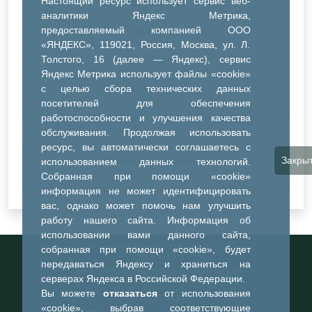
Настоящий ресурс использует сервис веб-
ДК Синтез
аналитики Яндекс Метрика,
предоставляемый компанией ООО
ДК Речник
«ЯНДЕКС», 119021, Россия, Москва, ул. Л.
Толстого, 16 (далее — Яндекс), сервис
ДК Водник
Яндекс Метрика использует файлы «cookie»
Иное
с целью сбора технических данных
посетителей для обеспечения
работоспособности и улучшения качества
обслуживания. Продолжая использовать
ресурс, вы автоматически соглашаетесь с
Закры
Очистить все фильтры
использованием данных технологий.
Собранная при помощи «cookie»
информация не может идентифицировать
вас, однако может помочь нам улучшить
работу нашего сайта. Информация об
использовании вами данного сайта,
Информационный портал города
собранная при помощи «cookie», будет
Тобольска
передаваться Яндексу и храниться на
При использовании материалов ссылка на
серверах Яндекса в Российской Федерации.
портал обязательна
Вы можете
отказаться
от использования
©2023-2026
«cookie», выбрав соответствующие