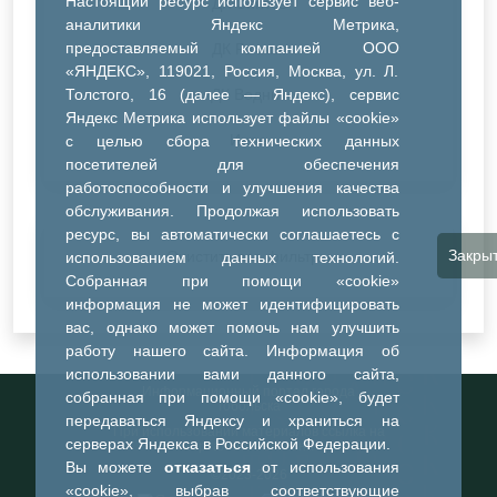
Настоящий ресурс использует сервис веб-
ДК Синтез
аналитики Яндекс Метрика,
предоставляемый компанией ООО
ДК Речник
«ЯНДЕКС», 119021, Россия, Москва, ул. Л.
Толстого, 16 (далее — Яндекс), сервис
ДК Водник
Яндекс Метрика использует файлы «cookie»
Иное
с целью сбора технических данных
посетителей для обеспечения
работоспособности и улучшения качества
обслуживания. Продолжая использовать
ресурс, вы автоматически соглашаетесь с
Закры
Очистить все фильтры
использованием данных технологий.
Собранная при помощи «cookie»
информация не может идентифицировать
вас, однако может помочь нам улучшить
работу нашего сайта. Информация об
использовании вами данного сайта,
Информационный портал города
собранная при помощи «cookie», будет
Тобольска
передаваться Яндексу и храниться на
При использовании материалов ссылка на
серверах Яндекса в Российской Федерации.
портал обязательна
Вы можете
отказаться
от использования
©2023-2026
«cookie», выбрав соответствующие