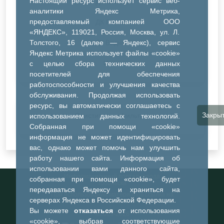
Настоящий ресурс использует сервис веб-
ДК Синтез
аналитики Яндекс Метрика,
предоставляемый компанией ООО
ДК Речник
«ЯНДЕКС», 119021, Россия, Москва, ул. Л.
Толстого, 16 (далее — Яндекс), сервис
ДК Водник
Яндекс Метрика использует файлы «cookie»
Иное
с целью сбора технических данных
посетителей для обеспечения
работоспособности и улучшения качества
обслуживания. Продолжая использовать
ресурс, вы автоматически соглашаетесь с
Закры
Очистить все фильтры
использованием данных технологий.
Собранная при помощи «cookie»
информация не может идентифицировать
вас, однако может помочь нам улучшить
работу нашего сайта. Информация об
использовании вами данного сайта,
Информационный портал города
собранная при помощи «cookie», будет
Тобольска
передаваться Яндексу и храниться на
При использовании материалов ссылка на
серверах Яндекса в Российской Федерации.
портал обязательна
Вы можете
отказаться
от использования
©2023-2026
«cookie», выбрав соответствующие